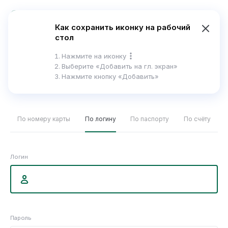
En
Как сохранить иконку на рабочий
стол
Справка
Нажмите на иконку
Выберите
«Добавить на гл. экран»
Нажмите кнопку «Добавить»
Вход в интернет-банк
По номеру карты
По логину
По паспорту
По счёту
Логин
Пароль